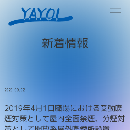
ホーム
新
着
情
報
サービス情報
企業情報
2020.09.02
新着情報
2019年4月1日職場における受動喫
採用情報
煙対策として屋内全面禁煙、分煙対
策として開放系屋外喫煙所設置。