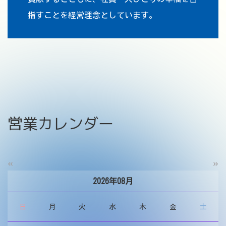
指すことを経営理念としています。
営業カレンダー
«
»
2026年08月
日
月
火
水
木
金
土