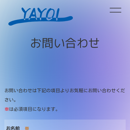
ホーム
お
問
い
合
わ
せ
サービス情報
企業情報
お問い合わせは下記の項目よりお気軽にお問い合わせくだ
新着情報
さい。
※
は必須項目になります。
採用情報
お名前
※